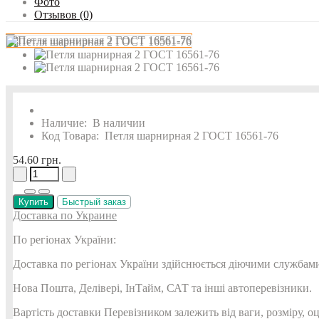
Фото
Отзывов (0)
Наличие:
В наличии
Код Товара:
Петля шарнирная 2 ГОСТ 16561-76
54.60 грн.
Купить
Быстрый заказ
Доставка по Украине
По регіонах України:
Доставка по регіонах України здійснюється діючими службами
Нова Пошта, Делівері, ІнТайм, САТ та інші автоперевізники.
Вартість доставки Перевізником залежить від ваги, розміру, о