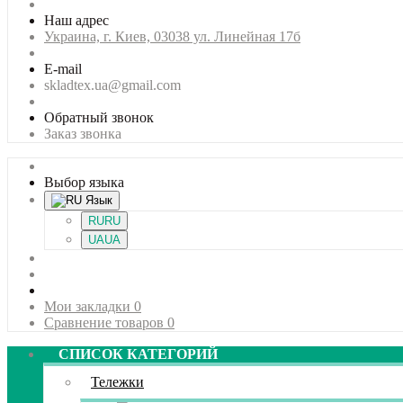
Наш адрес
Украина, г. Киев, 03038 ул. Линейная 17б
E-mail
skladtex.ua@gmail.com
Обратный звонок
Заказ звонка
Выбор языка
Язык
RU
RU
UA
UA
Мои закладки
0
Сравнение товаров
0
СПИСОК КАТЕГОРИЙ
Тележки