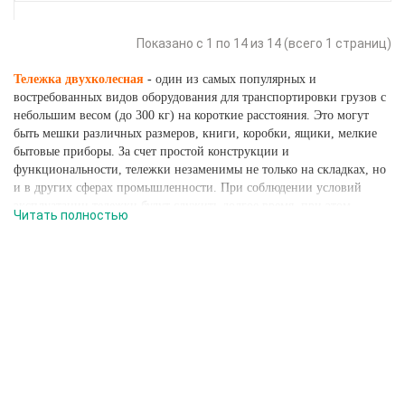
Показано с 1 по 14 из 14 (всего 1 страниц)
Тележка двухколесная
-
один из самых популярных и
востребованных видов оборудования для транспортировки грузов с
небольшим весом (до 300 кг) на короткие расстояния. Это могут
быть мешки различных размеров, книги, коробки, ящики, мелкие
бытовые приборы. За счет простой конструкции и
функциональности, тележки незаменимы не только на складках, но
и в других сферах промышленности. При соблюдении условий
эксплуатации тележки будут служить долгое время, при этом
Читать полностью
стоимость их по сравнению с другим складским оборудованием
невелика.
Ручная двухколесная грузовая тележка: как выбрать?
Основным и одним из самых важных критериев выбора
двухколесных тележек является их грузоподъемность. Далее следует
обратить свое внимание на тип тележки, колесные опоры, размер
платформы, габаритные размеры.
Любая
тележка ручная двухколесная
состоит из корпуса (рамы) и
колес, которые могут быть укомплектованы пневматическими или