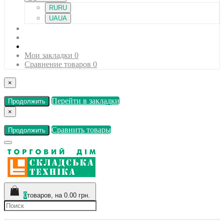
RU
RU
UA
UA
Мои закладки
0
Сравнение товаров
0
×
Перейти в закладки
Продолжить
×
Сравнить товары
Продолжить
0
товаров, на 0.00 грн.