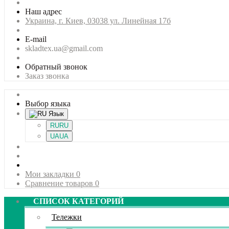
Наш адрес
Украина, г. Киев, 03038 ул. Линейная 17б
E-mail
skladtex.ua@gmail.com
Обратный звонок
Заказ звонка
Выбор языка
Язык
RU
RU
UA
UA
Мои закладки
0
Сравнение товаров
0
СПИСОК КАТЕГОРИЙ
Тележки