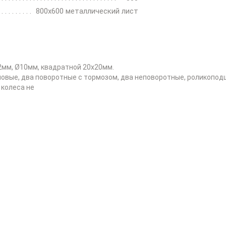
800х600 металлический лист
2мм, Ø10мм, квадратной 20х20мм.
иновые, два поворотные с тормозом, два неповоротные, роликоподш
 колеса не