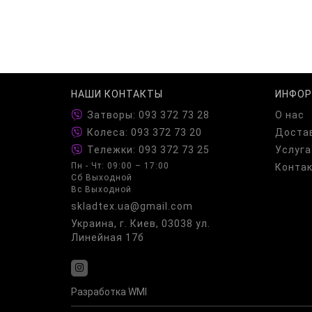
НАШИ КОНТАКТЫ
ИНФОР
Затворы: 093 372 73 28
О нас
Колеса: 093 372 73 20
Достав
Тележки: 093 372 73 25
Услуга
Пн - Чт: 09:00 – 17:00
Конта
Сб Выходной
Вс Выходной
skladtex.ua@gmail.com
Украина, г. Киев, 03038 ул.
Линейная 17б
Разработка
WMI