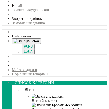
E-mail
skladtex.ua@gmail.com
Зворотній дзвінок
Замовлення дзвінка
Вибір мови
Українська
RU
RU
UA
UA
Мої закладки
0
Порівняння товарів
0
СПИСОК КАТЕГОРІЙ
Візки
Візки 2-х колісні