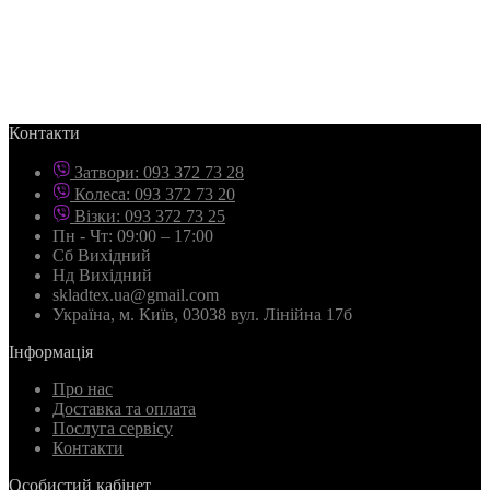
Контакти
Затвори: 093 372 73 28
Колеса: 093 372 73 20
Візки: 093 372 73 25
Пн - Чт: 09:00 – 17:00
Сб Вихідний
Нд Вихідний
skladtex.ua@gmail.com
Українa, м. Київ, 03038 вул. Лінійна 17б
Інформація
Про нас
Доставка та оплата
Послуга сервісу
Контакти
Особистий кабінет