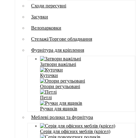
Сходи пересувні
Засувки
Велопарковки
Стелажі/Торгове обладнання
Фурнітура для кріплення
Затвори важільні
Куточки
Опори регульовані
Петлі
Ручки для ящиків
Меблеві ролики та фурнітура
Серія для офісних меблів (крісел)