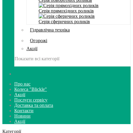
Серія поворотних роликів
Серія прямохідних роликів
Серія сферичних роликів
Гідравлічна техніка
Огорожі
Акції
Показати всі категорії
Про нас
Колеса "Blickle"
Акції
Послуги сервісу
Доставка та оплата
Контакти
Новини
Акції
Категорії