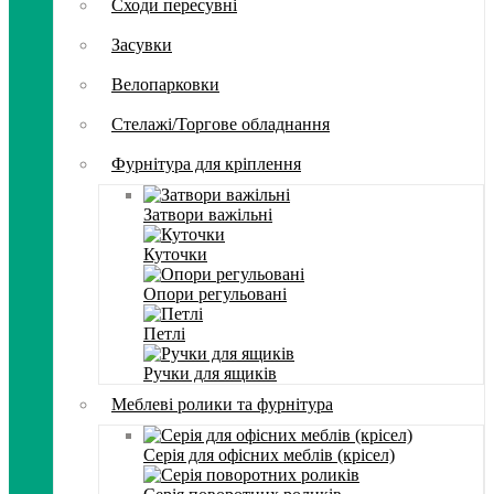
Сходи пересувні
Засувки
Велопарковки
Стелажі/Торгове обладнання
Фурнітура для кріплення
Затвори важільні
Куточки
Опори регульовані
Петлі
Ручки для ящиків
Меблеві ролики та фурнітура
Серія для офісних меблів (крісел)