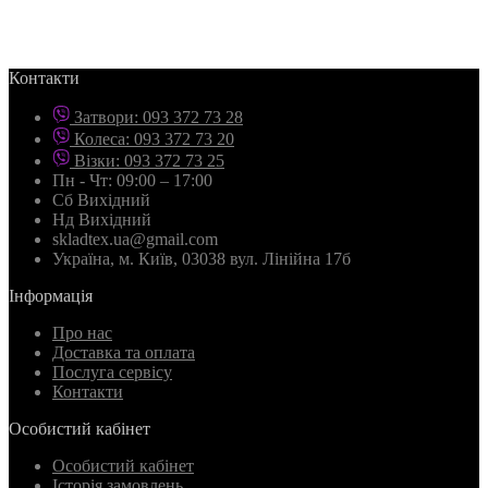
Контакти
Затвори: 093 372 73 28
Колеса: 093 372 73 20
Візки: 093 372 73 25
Пн - Чт: 09:00 – 17:00
Сб Вихідний
Нд Вихідний
skladtex.ua@gmail.com
Українa, м. Київ, 03038 вул. Лінійна 17б
Інформація
Про нас
Доставка та оплата
Послуга сервісу
Контакти
Особистий кабінет
Особистий кабінет
Історія замовлень