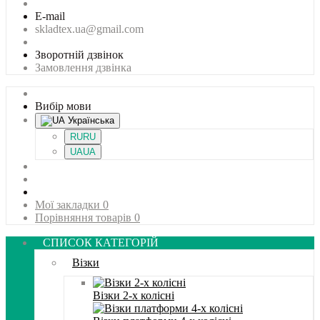
E-mail
skladtex.ua@gmail.com
Зворотній дзвінок
Замовлення дзвінка
Вибір мови
Українська
RU
RU
UA
UA
Мої закладки
0
Порівняння товарів
0
СПИСОК КАТЕГОРІЙ
Візки
Візки 2-х колісні