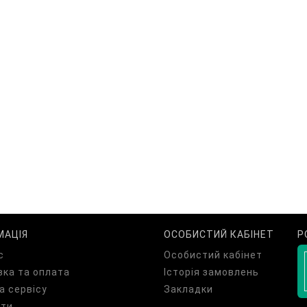
МАЦІЯ
ОСОБИСТИЙ КАБІНЕТ
Р
с
Особистий кабінет
ка та оплата
Історія замовлень
а сервісу
Закладки
кти