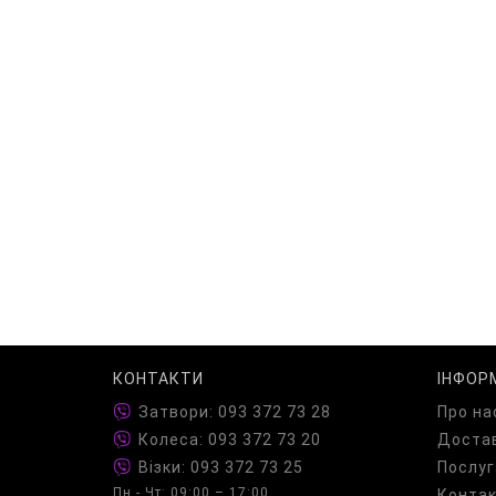
КОНТАКТИ
ІНФОР
Затвори: 093 372 73 28
Про на
Колеса: 093 372 73 20
Достав
Візки: 093 372 73 25
Послуг
Пн - Чт: 09:00 – 17:00
Конта