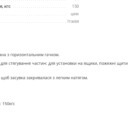
, кгс
150
цінк
Італія
на з горизонтальним гачком.
ля стягування частин: для установки на ящики, пожежні щити і т
 щоб засувка закривалася з легким натягом.
 150кгс