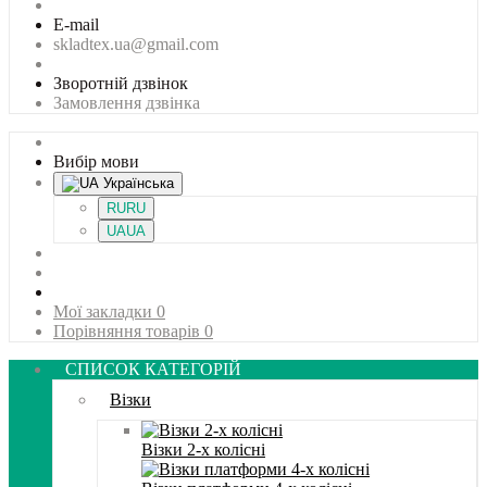
E-mail
skladtex.ua@gmail.com
Зворотній дзвінок
Замовлення дзвінка
Вибір мови
Українська
RU
RU
UA
UA
Мої закладки
0
Порівняння товарів
0
СПИСОК КАТЕГОРІЙ
Візки
Візки 2-х колісні