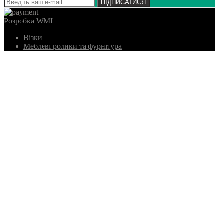
ПІДПИСАТИСЯ
Розробка
WMI
Візки
Меблеві ролики та фурнітура