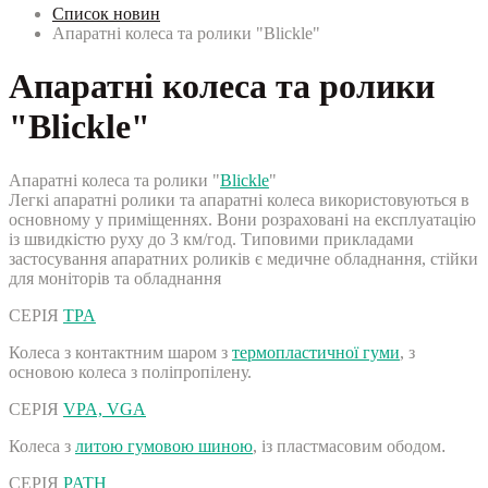
Список новин
Апаратні колеса та ролики "Blickle"
Апаратні колеса та ролики
"Blickle"
Апаратні колеса та ролики "
Blickle
"
Легкі апаратні ролики та апаратні колеса використовуються в
основному у приміщеннях. Вони розраховані на експлуатацію
із швидкістю руху до 3 км/год. Типовими прикладами
застосування апаратних роликів є медичне обладнання, стійки
для моніторів та обладнання
СЕРІЯ
TPA
Колеса з контактним шаром з
термопластичної гуми
, з
основою колеса з поліпропілену.
СЕРІЯ
VPA, VGA
Колеса з
литою гумовою шиною
, із пластмасовим ободом
.
СЕРІЯ
PATH