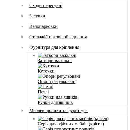
Сходи пересувні
Засувки
Велопарковки
Стелажі/Торгове обладнання
Фурнітура для кріплення
Затвори важільні
Куточки
Опори регульовані
Петлі
Ручки для ящиків
Меблеві ролики та фурнітура
Серія для офісних меблів (крісел)