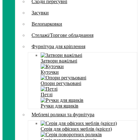
Сходи пересувні
Засувки
Велопарковки
Стелажі/Торгове обладнання
Фурнітура для кріплення
Затвори важільні
Куточки
Опори регульовані
Петлі
Ручки для ящиків
Меблеві ролики та фурнітура
Серія для офісних меблів (крісел)