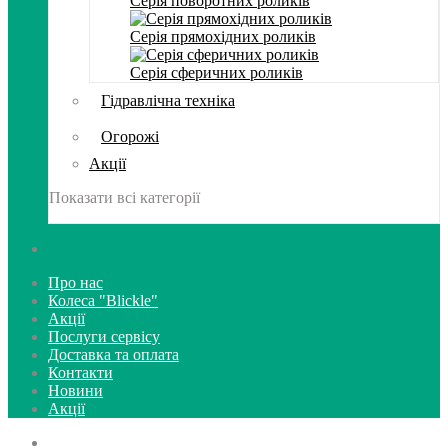
Серія поворотних роликів
Серія прямохідних роликів
Серія сферичних роликів
Гідравлічна техніка
Огорожі
Акції
Показати всі категорії
Про нас
Колеса "Blickle"
Акції
Послуги сервісу
Доставка та оплата
Контакти
Новини
Акції