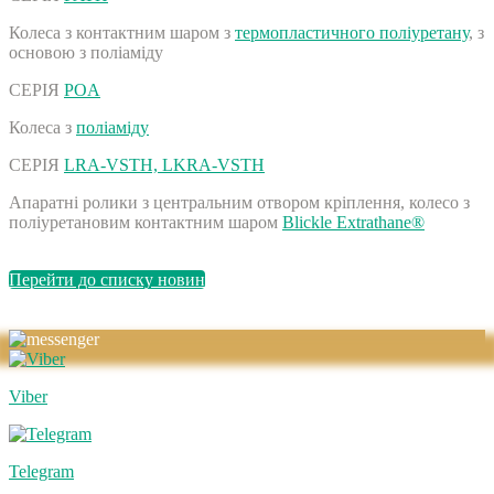
Колеса з контактним шаром з
термопластичного поліуретану
, з
основою з поліаміду
СЕРІЯ
POA
Колеса з
поліаміду
СЕРІЯ
LRA-VSTH, LKRA-VSTH
Апаратні ролики з центральним отвором кріплення, колесо з
поліуретановим контактним шаром
Blickle Extrathane®
Перейти до списку новин
Viber
Telegram